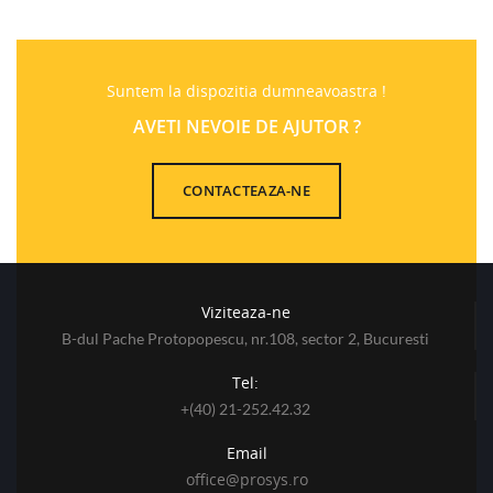
Suntem la dispozitia dumneavoastra !
AVETI NEVOIE DE AJUTOR ?
CONTACTEAZA-NE
Viziteaza-ne
B-dul Pache Protopopescu, nr.108, sector 2, Bucuresti
Tel:
+(40) 21-252.42.32
Email
office@prosys.ro