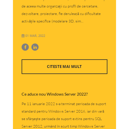
de aceea multe organzații cu profil de cercetare,
dezvoltare, proiectare, fie derulează cu dificultate
activățile specifice (modelare 3D, sim...
01 MAR, 2022
CITESTE MAI MULT
Ce aduce nou Windows Server 2022?
Pe 11 ianuarie 2022 s-a terminat perioada de suport
standard pentru Windows Server 2016, iar din vară
se sfârșește perioada de suport extins pentru SQL
Server 2012, urmând în scurt timp Windows Server