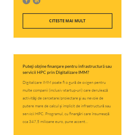
CITESTE MAI MULT
Puteţi obține finanţare pentru infrastructură sau
servicii HPC prin Digitalizare IMM?
Digitalizare IMM poate fi o gură de oxigen pentru
multe companii (inclusiv startup-uri) care derulează
activităţi de cercetare/proiectare şi au nevoie de
putere mare de calcul și implicit de infrastructură sau
servicii HPC. Programul, cu finanţări care însumează
cca 347,5 milioane euro, pune accent...