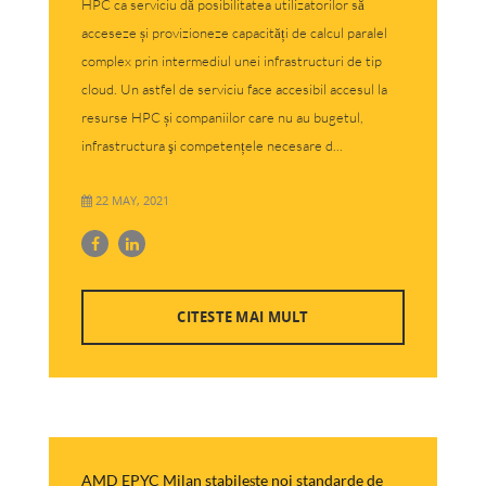
HPC ca serviciu dă posibilitatea utilizatorilor să
acceseze și provizioneze capacități de calcul paralel
complex prin intermediul unei infrastructuri de tip
cloud. Un astfel de serviciu face accesibil accesul la
resurse HPC și companiilor care nu au bugetul,
infrastructura şi competențele necesare d...
22 MAY, 2021
CITESTE MAI MULT
AMD EPYC Milan stabilește noi standarde de