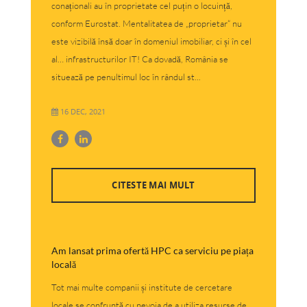
conaționali au în proprietate cel puțin o locuință,
conform Eurostat. Mentalitatea de „proprietar“ nu
este vizibilă însă doar în domeniul imobiliar, ci și în cel
al… infrastructurilor IT! Ca dovadă, România se
situează pe penultimul loc în rândul st...
16 DEC, 2021
CITESTE MAI MULT
Am lansat prima ofertă HPC ca serviciu pe piața
locală
Tot mai multe companii și institute de cercetare
locale se confruntă cu nevoia de a utiliza resurse de