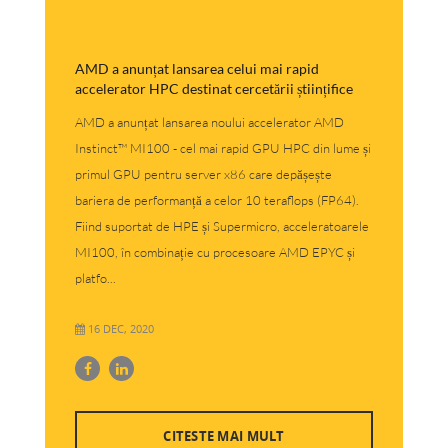
AMD a anunțat lansarea celui mai rapid
accelerator HPC destinat cercetării științifice
AMD a anunțat lansarea noului accelerator AMD
Instinct™ MI100 - cel mai rapid GPU HPC din lume și
primul GPU pentru server x86 care depășește
bariera de performanță a celor 10 teraflops (FP64).
Fiind suportat de HPE și Supermicro, acceleratoarele
MI100, în combinație cu procesoare AMD EPYC și
platfo...
16 DEC, 2020
CITESTE MAI MULT