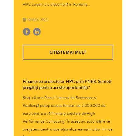
HPC ca serviciu disponibilă în România...
19 MAY, 2022
CITESTE MAI MULT
Finanțarea proiectelor HPC prin PNRR. Sunteti
pregătiți pentru aceste oportunități?
Știați că prin Planul Național de Redresare și
Reziliență puteți accesa fonduri de 1.000.000 de
euro pentru a vă finanța proiectele de High
Performance Computing? În acest an, autoritățile se
pregatesc pentru operaționalizarea mai multor linii de