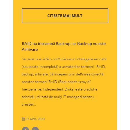
CITESTE MAI MULT
RAID nu înseamnă Back-up iar Back-up nu este
Arhivare
Se pare ca există o confuzie sau o întelegere eronată
(sau poate incompletă) a urmatorilor termeni : RAID,
backup, arhivare. Să începem prin definirea corectă
acestor termeni.RAID (Redundant Array of
Inexpensive/Independent Disks) este o solutie
tehnică, utilizată de mulți IT manageri pentru
crester...
07 APR, 2023