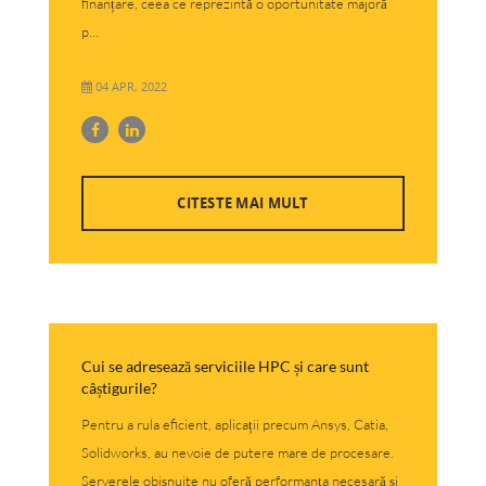
finanțare, ceea ce reprezintă o oportunitate majoră
p...
04 APR, 2022
CITESTE MAI MULT
Cui se adresează serviciile HPC și care sunt
câștigurile?
Pentru a rula eficient, aplicații precum Ansys, Catia,
Solidworks, au nevoie de putere mare de procesare.
Serverele obișnuite nu oferă performanța necesară și