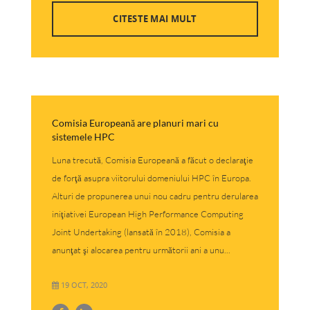
CITESTE MAI MULT
Comisia Europeană are planuri mari cu
sistemele HPC
Luna trecută, Comisia Europeană a făcut o declaraţie
de forţă asupra viitorului domeniului HPC în Europa.
Alturi de propunerea unui nou cadru pentru derularea
iniţiativei European High Performance Computing
Joint Undertaking (lansată în 2018), Comisia a
anunţat şi alocarea pentru următorii ani a unu...
19 OCT, 2020