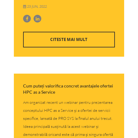
23 JUN, 2022
CITESTE MAI MULT
Cum puteți valorifica concret avantajele ofertei
HPC as a Service
Am organizat recent un webinar pentru prezentarea
conceptului HPC as a Service și a ofertei de servicii
specifice, lansată de PRO SYS la finalul anului trecut.
Ideea principală susținută la acest webinar și
demonstrabilă oricand este că prima și singura ofertă