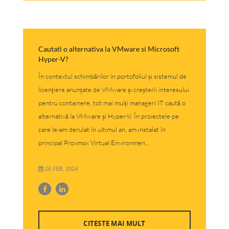
Cautati o alternativa la VMware si Microsoft
Hyper-V?
În contextul schimbărilor în portofoliul și sistemul de
licențiere anunțate de VMware și creșterii interesului
pentru containere, tot mai mulți manageri IT caută o
alternativă la VMware și Hyper-V. În proiectele pe
care le-am derulat în ultimul an, am instalat în
principal Proxmox Virtual Environmen...
26 FEB, 2024
CITESTE MAI MULT