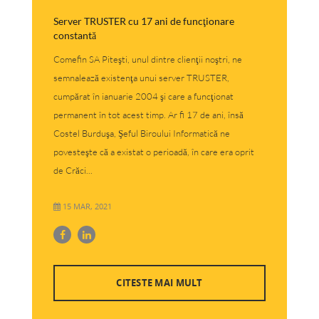
Server TRUSTER cu 17 ani de funcţionare
constantă
Comefin SA Piteşti, unul dintre clienţii noştri, ne
semnalează existenţa unui server TRUSTER,
cumpărat în ianuarie 2004 şi care a funcţionat
permanent în tot acest timp. Ar fi 17 de ani, însă
Costel Burduşa, Şeful Biroului Informatică ne
povesteşte că a existat o perioadă, în care era oprit
de Crăci...
15 MAR, 2021
CITESTE MAI MULT