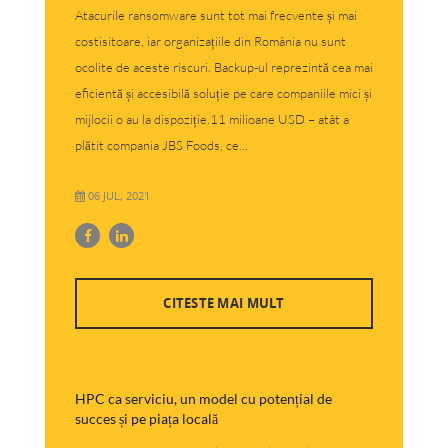
Atacurile ransomware sunt tot mai frecvente și mai
costisitoare, iar organizațiile din România nu sunt
ocolite de aceste riscuri. Backup-ul reprezintă cea mai
eficientă și accesibilă soluție pe care companiile mici și
mijlocii o au la dispoziție.11 milioane USD – atât a
plătit compania JBS Foods, ce...
06 JUL, 2021
CITESTE MAI MULT
HPC ca serviciu, un model cu potențial de
succes și pe piața locală