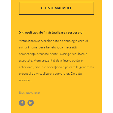
CITESTE MAI MULT
5 greseli uzuale în virtualizarea serverelor
Virtualizarea serverelor este o tehnologie care vă
asigură numeroase beneficii, dar necesită
competențe avansate pentru a atinge rezultatele
așteptate. V-am prezentat deja, într-o postare
anterioară, riscurile operaționale pe care le generează
procesul de virtualizare a serverelor. De data
aceasta,...
20 NOV, 2020