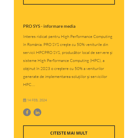
PRO SYS - informare media
Interes ridicat pentru High Performance Computing
în România. PRO SYS crește cu 50% veniturile din
servicii HPCPRO SYS, producător local de servere și
sisteme High Performance Computing (HPC), a
obținut în 2023 o creștere cu 50% a veniturilor
generate de implementarea soluțiilor și serviciilor
HPC....
14 FEB, 2024
CITESTE MAI MULT