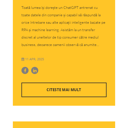
Toată lumea își dorește un ChatGPT antrenat cu
toate datele din companie și capabil să răspundă la
orice întrebare sau alte aplicații inteligente bazate pe
RPA și machine learning. Asistăm la un transfer
discret al uneltelor de tip consumer către mediul
business, deoarece oamenii observă că anumite...
11 APR, 2025
CITESTE MAI MULT