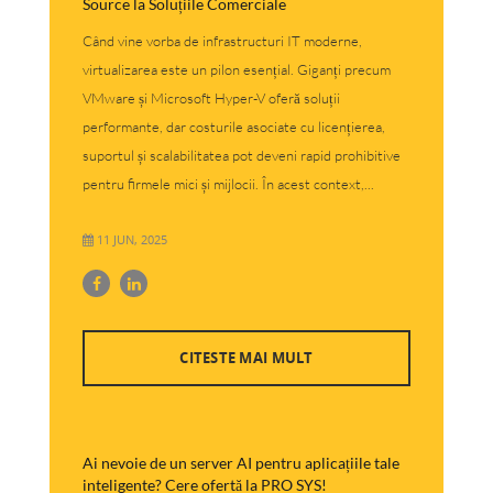
Source la Soluțiile Comerciale
Când vine vorba de infrastructuri IT moderne,
virtualizarea este un pilon esențial. Giganți precum
VMware și Microsoft Hyper-V oferă soluții
performante, dar costurile asociate cu licențierea,
suportul și scalabilitatea pot deveni rapid prohibitive
pentru firmele mici și mijlocii. În acest context,...
11 JUN, 2025
CITESTE MAI MULT
Ai nevoie de un server AI pentru aplicațiile tale
inteligente? Cere ofertă la PRO SYS!