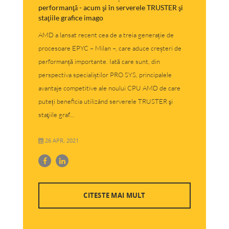
performanţă - acum şi în serverele TRUSTER şi
staţiile grafice imago
AMD a lansat recent cea de a treia generație de
procesoare EPYC – Milan –, care aduce creșteri de
performanță importante. Iată care sunt, din
perspectiva specialiștilor PRO SYS, principalele
avantaje competitive ale noului CPU AMD de care
puteți beneficia utilizând serverele TRUSTER şi
staţiile graf...
26 APR, 2021
CITESTE MAI MULT