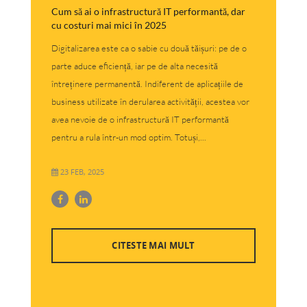
Cum să ai o infrastructură IT performantă, dar
cu costuri mai mici în 2025
Digitalizarea este ca o sabie cu două tăișuri: pe de o
parte aduce eficiență, iar pe de alta necesită
întreținere permanentă. Indiferent de aplicațiile de
business utilizate în derularea activității, acestea vor
avea nevoie de o infrastructură IT performantă
pentru a rula într-un mod optim. Totuși,...
23 FEB, 2025
CITESTE MAI MULT