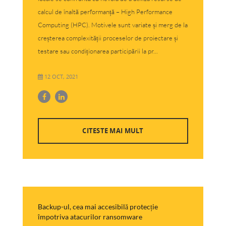
calcul de înaltă performanță – High Performance
Computing (HPC). Motivele sunt variate și merg de la
creșterea complexității proceselor de proiectare și
testare sau condiționarea participării la pr...
12 OCT, 2021
CITESTE MAI MULT
Backup-ul, cea mai accesibilă protecție
împotriva atacurilor ransomware