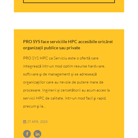
PRO SYS face serviciile HPC accesibile oricărei
organizații publice sau private
PRO SYS HPC ca Serviciu este o ofertă care
integrează într-un mod optim resurse hardware,
software şi de management și se adresează
organizațiilor care au nevoie de putere mare de
procesare. Inginerii și cercetătorii au acum acces la
servicii HPC de calitate, într-un mod facil şi rapid,
precum şi la...
27 APR, 2023