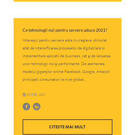
Ce tehnologii noi pentru servere aduce 2021?
Interesul pentru servere este în creştere, stimulat
atât de intensificarea proceselor de digitalizare si
implementare aplicatii de business, cât şi de lansarea
unor tehnologii noi şi performante. De asemenea,
modelul giganților online Facebook, Google, Amazon,
principalii consumatori la nivel global...
25 FEB, 2021
CITESTE MAI MULT