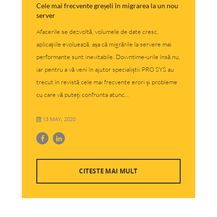
Cele mai frecvente greșeli în migrarea la un nou
server
Afacerile se dezvoltă, volumele de date cresc,
aplicațiile evoluează, așa că migrările la servere mai
performante sunt inevitabile. Downtime-urile însă nu,
iar pentru a vă veni în ajutor specialiștii PRO SYS au
trecut în revistă cele mai frecvente erori și probleme
cu care vă puteți confrunta atunc...
13 MAY, 2020
CITESTE MAI MULT