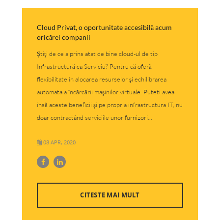
Cloud Privat, o oportunitate accesibilă acum
oricărei companii
Ştiţi de ce a prins atat de bine cloud-ul de tip
Infrastructură ca Serviciu? Pentru că oferă
flexibilitate în alocarea resurselor şi echilibrarea
automata a încărcării maşinilor virtuale. Puteti avea
însă aceste beneficii şi pe propria infrastructura IT, nu
doar contractând serviciile unor furnizori...
08 APR, 2020
CITESTE MAI MULT