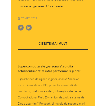
IT a celor mai multe companii. Banala virtualizare a
unui server generează însa o serie...
07 MAY, 2019
CITESTE MAI MULT
Supercomputerele „personale“, soluția
echilibrului optim între performanță și preț
Ești arhitect, designer, inginer, analist financiar,
lucrezi în modelare 3D, proiectare asistată de
calculator, prelucrare video, folosești sisteme de
Computational Fluid Dynamics, dezvolți sisteme de
Deep Learning? Pe scurt, ai nevoie de resurse mari