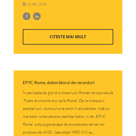
13 SEP, 2019
CITESTE MAI MULT
EPYC Rome, doborâtorul de recorduri
În perioada de glorie a Imperiului Român se spunea că
„Toate drumurile duc spre Roma“. De la începutul
acestei luni, dictonul a revenit în actualitate, însă nu
mai este vorba despre capitala Italiei, ci de „EPYC
Rome“, a doua generație de procesoare de server
produse de AMD. Specialiștii PRO SYS au...