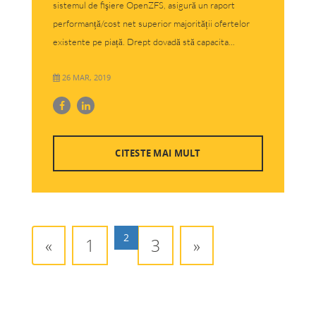
sistemul de fişiere OpenZFS, asigură un raport
performanță/cost net superior majorității ofertelor
existente pe piață. Drept dovadă stă capacita...
26 MAR, 2019
CITESTE MAI MULT
2
«
1
3
»