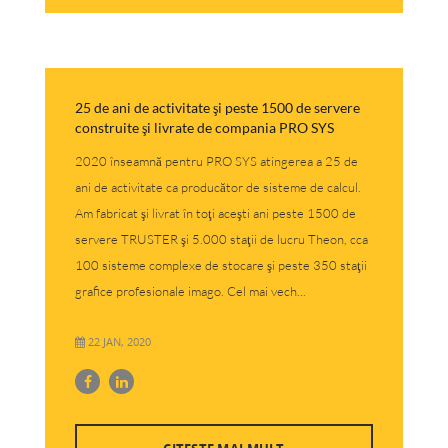
25 de ani de activitate şi peste 1500 de servere
construite şi livrate de compania PRO SYS
2020 înseamnă pentru PRO SYS atingerea a 25 de
ani de activitate ca producător de sisteme de calcul.
Am fabricat şi livrat în toţi aceşti ani peste 1500 de
servere TRUSTER şi 5.000 staţii de lucru Theon, cca
100 sisteme complexe de stocare şi peste 350 staţii
grafice profesionale imago. Cel mai vech...
22 JAN, 2020