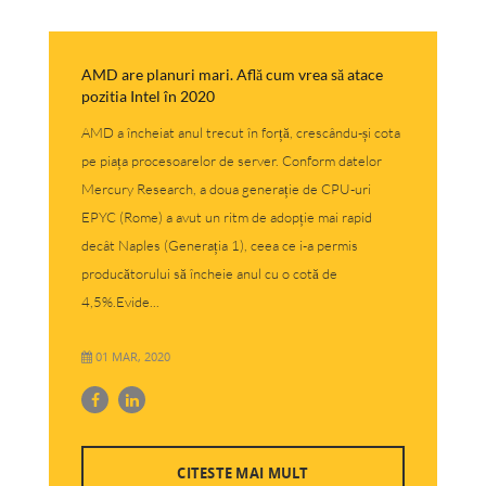
AMD are planuri mari. Află cum vrea să atace
pozitia Intel în 2020
AMD a încheiat anul trecut în forță, crescându-și cota
pe piața procesoarelor de server. Conform datelor
Mercury Research, a doua generație de CPU-uri
EPYC (Rome) a avut un ritm de adopție mai rapid
decât Naples (Generația 1), ceea ce i-a permis
producătorului să încheie anul cu o cotă de
4,5%.Evide...
01 MAR, 2020
CITESTE MAI MULT