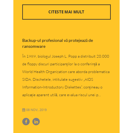
CITESTE MAI MULT
Backup-ul profesional vă protejează de
ransomware
În 1989, biologul Joseph L. Popp a distribuit 20.000
de floppy discuri participanților la o conferință a
World Health Organization care aborda problematica
SIDA. Dischetele, intitulate sugestiv „AIDS
Information-Introductory Diskettes“, conțineau o
aplicație aparent utilă, care evalua riscul unei p...
08 NOV, 2019