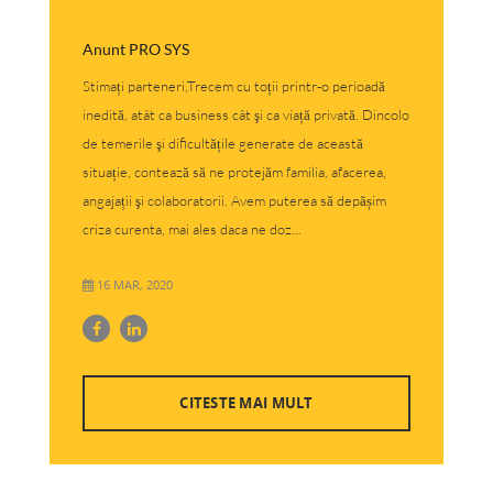
Anunt PRO SYS
Stimați parteneri,Trecem cu toții printr-o perioadă
inedită, atât ca business cât şi ca viață privată. Dincolo
de temerile şi dificultățile generate de această
situație, contează să ne protejăm familia, afacerea,
angajații şi colaboratorii. Avem puterea să depășim
criza curenta, mai ales daca ne doz...
16 MAR, 2020
CITESTE MAI MULT