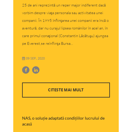
25 de ani reprezintă un reper major indiferent dacă
vorbim despre viaţa personala sau activitatea unei
companii. În 1995 înfiinţarea unei companii era încă o
aventură, dar nu curajul lipsea românilor în acel an, în
care primul conaţional (Constantin Lăcătuşu) ajungea
pe Everest,se reînfiinţa Bursa...
09 SEP, 2020
CITESTE MAI MULT
NAS, o soluție adaptată condițiilor lucrului de
acasă