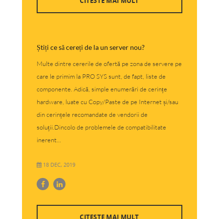
CITESTE MAI MULT
Știți ce să cereți de la un server nou?
Multe dintre cererile de ofertă pe zona de servere pe
care le primim la PRO SYS sunt, de fapt, liste de
componente. Adică, simple enumerări de cerințe
hardware, luate cu Copy/Paste de pe Internet și/sau
din cerințele recomandate de vendorii de
soluții.Dincolo de problemele de compatibilitate
inerent...
18 DEC, 2019
CITESTE MAI MULT