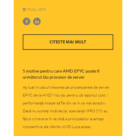
10 JUL, 2019
CITESTE MAI MULT
5 motive pentru care AMD EPYC poate fi
următorul tău procesor de server
Ați luat în calcul trecerea pe procesoarele de server
EPYC de la AMD? Noi da, pentru că raportul cost /
performanță începe să fie din ce în ce mai atractiv.
Dacă nu sunteți încă deciși, specialiștii PRO SYS au
făcut o trecere în revistă a principalelor avantaje
competitive ale ofertei AMD.Luna aceas...