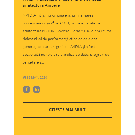
arhitectura Ampere
NVIDIA intră într-o noua eră, prin lansarea
procesoarelor grafice A100, primele bazate pe
arhitectura NVIDIA Ampere. Seria A100 oferă cel mai
ridicat nivel de performanţă atins de cele opt
generaţii de carduri grafice NVIDIA şi a fost
dezvoltată pentru a rula analize de date, program de
cercetare ş...
18 MAY, 2020
CITESTE MAI MULT