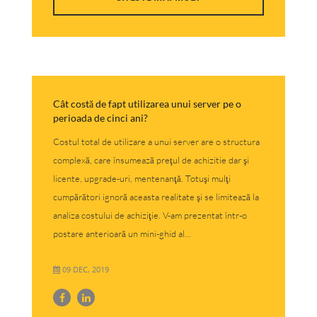
Cât costă de fapt utilizarea unui server pe o
perioada de cinci ani?
Costul total de utilizare a unui server are o structura
complexă, care însumează preţul de achizitie dar şi
licente, upgrade-uri, mentenanţă. Totuşi mulţi
cumpărători ignoră aceasta realitate şi se limitează la
analiza costului de achiziţie. V-am prezentat într-o
postare anterioară un mini-ghid al...
09 DEC, 2019