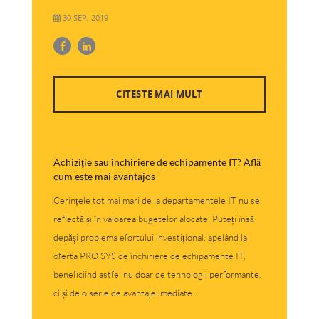
30 SEP, 2019
CITESTE MAI MULT
Achiziţie sau închiriere de echipamente IT? Află
cum este mai avantajos
Cerințele tot mai mari de la departamentele IT nu se
reflectă și în valoarea bugetelor alocate. Puteți însă
depăși problema efortului investițional, apelând la
oferta PRO SYS de închiriere de echipamente IT,
beneficiind astfel nu doar de tehnologii performante,
ci și de o serie de avantaje imediate...