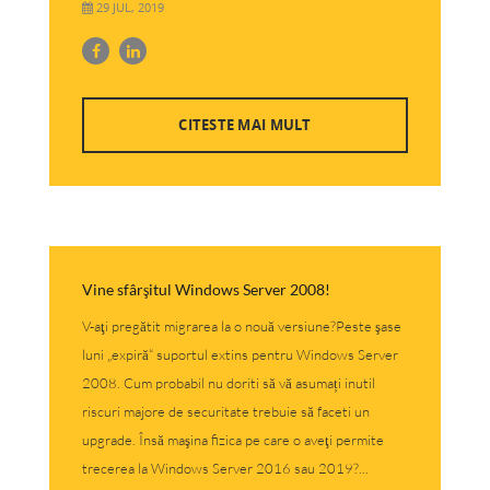
29 JUL, 2019
CITESTE MAI MULT
Vine sfârşitul Windows Server 2008!
V-aţi pregătit migrarea la o nouă versiune?Peste şase
luni „expiră“ suportul extins pentru Windows Server
2008. Cum probabil nu doriti să vă asumați inutil
riscuri majore de securitate trebuie să faceti un
upgrade. Însă maşina fizica pe care o aveţi permite
trecerea la Windows Server 2016 sau 2019?...