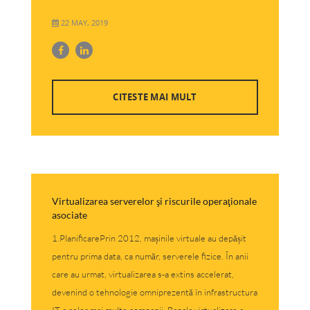
22 MAY, 2019
CITESTE MAI MULT
Virtualizarea serverelor şi riscurile operaţionale
asociate
1.PlanificarePrin 2012, mașinile virtuale au depășit
pentru prima data, ca număr, serverele fizice. În anii
care au urmat, virtualizarea s-a extins accelerat,
devenind o tehnologie omniprezentă în infrastructura