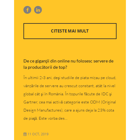
CITESTE MAI MULT
De ce giganţii din online nu folosesc servere de
la producătorii de top?
În ultimii 2-3 ani, deşi studiile de piata mizau pe cloud,
vânzările de servere au crescut constant, atât la nivel
global cât şi în România. În topurile făcute de IDC şi
Gartner, cea mai activă categorie este ODM (Original
Design Manufactures), care a ajuns deja la 23% cota
de piaţă. Este vorba des...
11 OCT, 2019