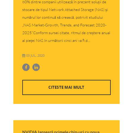
80% dintre companii utilizează în prezent soluții de
stocare de tipul Network Attached Storage (NAS) și
numărul lor continuă să crească, potrivit studiului
„NAS Market-Growth, Trends, and Forecast 2020-
2025“.Conform sursei citate, ritmul de creștere anual
al pieței NAS în următorii cinci ani va fi d...
03 JUL, 2020
CITESTE MAI MULT
NVIDIA lansează primele chip-uri cu noua