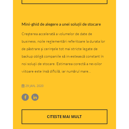
Mini-ghid de alegere a unei soluții de stocare
Creșterea accelerată a volumelor de date de
business, noile reglementări referitoare la durata lor
de păstrare și cerințele tot mai stricte legate de
backup obligă companiile să investească constant în
noi soluții de stocare. Estimarea corectă a nevoilor
viitoare este însă dificilă, iar numărul mare...
29 JAN, 2020
CITESTE MAI MULT