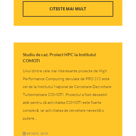
CITESTE MAI MULT
Studiu de caz: Proiect HPC la Institutul
COMOTI
Unul dintre cele mai interesante proiecte de High
Performance Computing derulate de PRO SYS este
cel de la Institutul Național de Cercetare-Dezvoltare
Turbomotoare COMOTI. Proiectul a fost deosebit
atât pentru că activitatea COMOTI este foarte
complexă, iar activitatea de cercetare necesită o
putere...
04 NOV, 2019