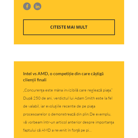
CITESTE MAI MULT
Intel vs AMD, o competiție din care câștigă
clienții finali
„Concurența este mâna invizibilă care reglează piața.“
După 250 de ani, verdictul lui Adam Smith este la fel
de valabil, iar evoluțiile recente de pe piața
procesoarelor o demonstrează din plin.De exemplu,
vă vorbeam într-un articol anterior despre importanța
faptului că AMD a revenit în forță pe pi...