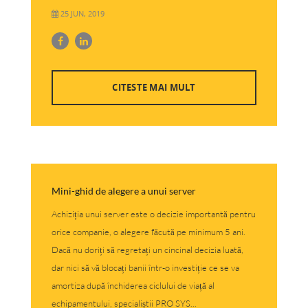
25 JUN, 2019
CITESTE MAI MULT
Mini-ghid de alegere a unui server
Achiziția unui server este o decizie importantă pentru
orice companie, o alegere făcută pe minimum 5 ani.
Dacă nu doriți să regretați un cincinal decizia luată,
dar nici să vă blocați banii într-o investiție ce se va
amortiza după închiderea ciclului de viață al
echipamentului, specialiștii PRO SYS...