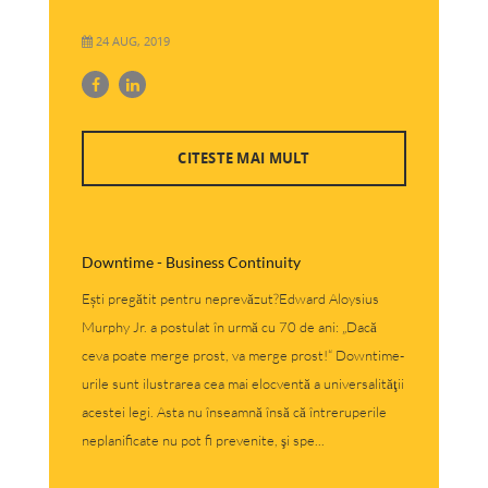
24 AUG, 2019
CITESTE MAI MULT
Downtime - Business Continuity
Ești pregătit pentru neprevăzut?Edward Aloysius
Murphy Jr. a postulat în urmă cu 70 de ani: „Dacă
ceva poate merge prost, va merge prost!“ Downtime-
urile sunt ilustrarea cea mai elocventă a universalităţii
acestei legi. Asta nu înseamnă însă că întreruperile
neplanificate nu pot fi prevenite, şi spe...