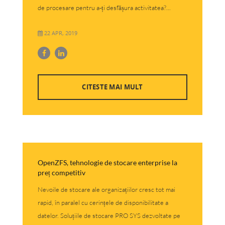
de procesare pentru a-ți desfășura activitatea?...
22 APR, 2019
CITESTE MAI MULT
OpenZFS, tehnologie de stocare enterprise la
preț competitiv
Nevoile de stocare ale organizațiilor cresc tot mai
rapid, în paralel cu cerințele de disponibilitate a
datelor. Soluțiile de stocare PRO SYS dezvoltate pe