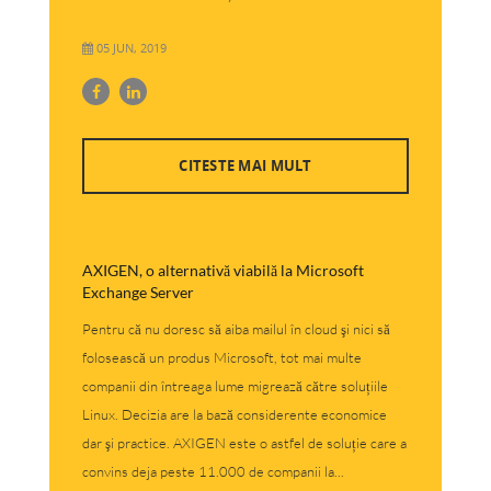
05 JUN, 2019
CITESTE MAI MULT
AXIGEN, o alternativă viabilă la Microsoft
Exchange Server
Pentru că nu doresc să aiba mailul în cloud şi nici să
folosească un produs Microsoft, tot mai multe
companii din întreaga lume migrează către soluțiile
Linux. Decizia are la bază considerente economice
dar şi practice. AXIGEN este o astfel de soluție care a
convins deja peste 11.000 de companii la...